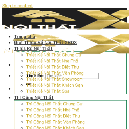
Skip to content
Trang chủ
Giới Thiệu Về Nội Thất XBOX
Thiết Kế Nội Thất
Thiết Kế Nội Thất Chung Cư
Thiết Kế Nội Thất Nhà Phố
Thiết Kế Nội Thất Biệt Thự
Thiết Kế Nội Thất Văn Phòng
Tìm kiếm:
Thiết Kế Nội Thất Showroom
Thiết Kế Nội Thất Khách Sạn
Thiết Kế Nội Thất Spa
Thi Công Nội Thất
Thi Công Nội Thất Chung Cư
Thi Công Nội Thất Nhà Phố
Thi Công Nội Thất Biệt Thự
Thi Công Nội Thất Văn Phòng
Thi Công Nội Thất Khách Sạn