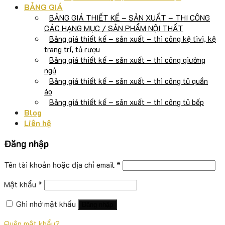
BẢNG GIÁ
BẢNG GIÁ THIẾT KẾ – SẢN XUẤT – THI CÔNG
CÁC HẠNG MỤC / SẢN PHẨM NỘI THẤT
Bảng giá thiết kế – sản xuất – thi công kệ tivi, kệ
trang trí, tủ rượu
Bảng giá thiết kế – sản xuất – thi công giường
ngủ
Bảng giá thiết kế – sản xuất – thi công tủ quần
áo
Bảng giá thiết kế – sản xuất – thi công tủ bếp
Blog
Liên hệ
Đăng nhập
Tên tài khoản hoặc địa chỉ email
*
Mật khẩu
*
Ghi nhớ mật khẩu
Đăng nhập
Quên mật khẩu?