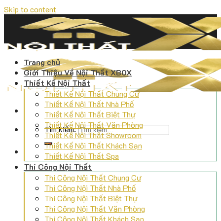
Skip to content
Trang chủ
Giới Thiệu Về Nội Thất XBOX
Thiết Kế Nội Thất
Thiết Kế Nội Thất Chung Cư
Thiết Kế Nội Thất Nhà Phố
Thiết Kế Nội Thất Biệt Thự
Thiết Kế Nội Thất Văn Phòng
Tìm kiếm:
Thiết Kế Nội Thất Showroom
Thiết Kế Nội Thất Khách Sạn
Thiết Kế Nội Thất Spa
Thi Công Nội Thất
Thi Công Nội Thất Chung Cư
Thi Công Nội Thất Nhà Phố
Thi Công Nội Thất Biệt Thự
Thi Công Nội Thất Văn Phòng
Thi Công Nội Thất Khách Sạn