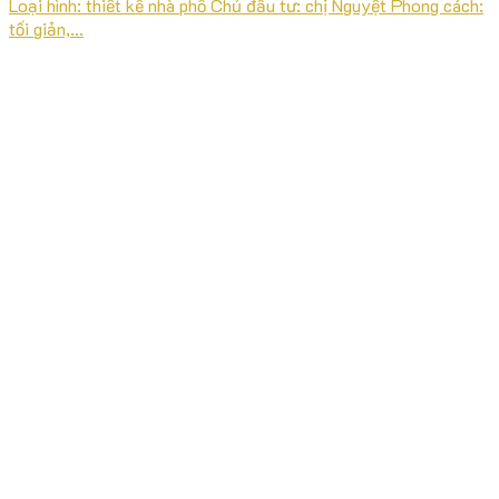
Loại hình: thiết kế nhà phố Chủ đầu tư: chị Nguyệt Phong cách:
tối giản,...