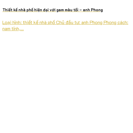
Thiết kế nhà phố hiện đại với gam màu tối – anh Phong
Loại hình: thiết kế nhà phố Chủ đầu tư: anh Phong Phong cách:
nam tính,...