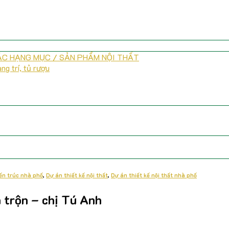
CÁC HẠNG MỤC / SẢN PHẨM NỘI THẤT
ng trí, tủ rượu
iến trúc nhà phố
,
Dự án thiết kế nội thất
,
Dự án thiết kế nội thất nhà phố
a trộn – chị Tú Anh