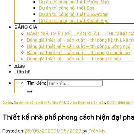
Dự án thi công nội thất Phòng Ngủ
Dự án thi công nội thất Spa
Dự án thi công nội thất Showroom
Dự án thi công nội thất Khách Sạn
BẢNG GIÁ
BẢNG GIÁ THIẾT KẾ – SẢN XUẤT – THI CÔNG 
Bảng giá thiết kế – sản xuất – thi công kệ tivi, kệ tra
Bảng giá thiết kế – sản xuất – thi công giường ngủ
Bảng giá thiết kế – sản xuất – thi công tủ quần áo
Bảng giá thiết kế – sản xuất – thi công tủ bếp
Blog
Liên hệ
Tìm kiếm:
Dự án
,
Dự án thi công nội thất Nhà Phố
,
Dự án thiết kế kiến trúc
,
Dự án thiết kế k
Thiết kế nhà phố phong cách hiện đại ph
Posted on
28/05/2023
31/05/2023
by
Trần My