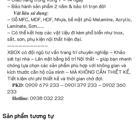
– Bảo hành sản phẩm 2 năm & bảo trì trọn đời
𝑽𝒂̣̂𝒕 𝒍𝒊𝒆̣̂𝒖 𝒔𝒖̛̉ 𝒅𝒖̣𝒏𝒈:
– Gỗ MFC, MDF, HDF, Nhựa, bề mặt phủ Melamine, Acrylic,
Laminate, Sơn……
– Có thể kết hơp các vật liệu đi kèm phổ biển như Inox,
sắt, sơn, phụ kiện nội thất hiện đại.
——————————–
XBOX có đội ngũ tư vấn trang trí chuyên nghiệp – Khảo
sát tại nhà – Lên mặt bằng bố trí Nội thất – giúp bạn nhanh
chóng lựa chọn các sản phẩm phù hợp với không gian và
kích thước căn hộ của mình – MÀ KHÔNG CẦN THIẾT KẾ,
Tiết kiệm chi phí thiết kế và thời gian chờ đợi.
𝐏𝐊𝐃: 0909 679 233 – 0901 379 233 – 0902 360
233
𝐇𝐨𝐭𝐥𝐢𝐧𝐞: 0938 032 232
Sản phẩm tương tự