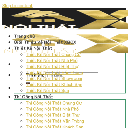
Skip to content
Trang chủ
Giới Thiệu Về Nội Thất XBOX
Thiết Kế Nội Thất
Thiết Kế Nội Thất Chung Cư
Thiết Kế Nội Thất Nhà Phố
Thiết Kế Nội Thất Biệt Thự
Thiết Kế Nội Thất Văn Phòng
Tìm kiếm:
Thiết Kế Nội Thất Showroom
Thiết Kế Nội Thất Khách Sạn
Thiết Kế Nội Thất Spa
Thi Công Nội Thất
Thi Công Nội Thất Chung Cư
Thi Công Nội Thất Nhà Phố
Thi Công Nội Thất Biệt Thự
Thi Công Nội Thất Văn Phòng
Thi Công Nội Thất Khách Sạn