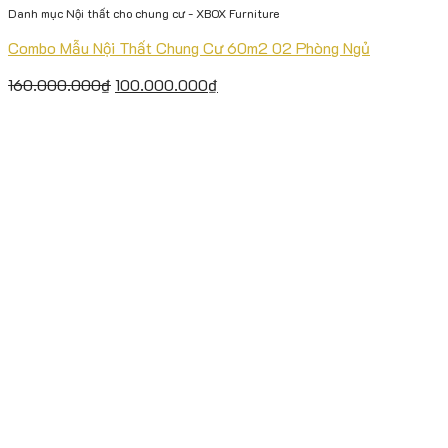
Danh mục Nội thất cho chung cư - XBOX Furniture
Combo Mẫu Nội Thất Chung Cư 60m2 02 Phòng Ngủ
160.000.000
₫
100.000.000
₫