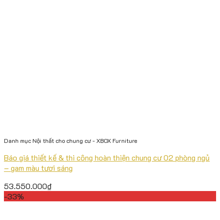
Danh mục Nội thất cho chung cư - XBOX Furniture
Báo giá thiết kế & thi công hoàn thiện chung cư 02 phòng ngủ
– gam màu tươi sáng
53.550.000
₫
-33%