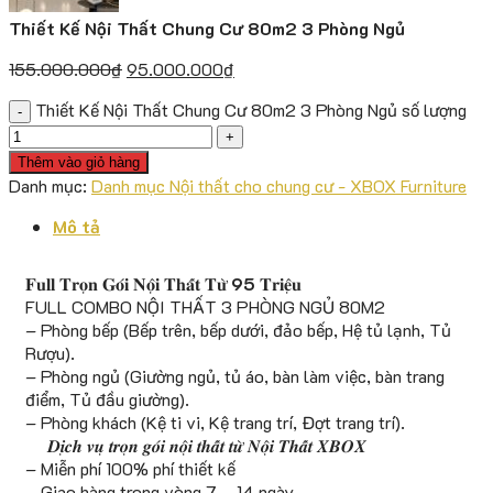
Thiết Kế Nội Thất Chung Cư 80m2 3 Phòng Ngủ
155.000.000
₫
95.000.000
₫
Thiết Kế Nội Thất Chung Cư 80m2 3 Phòng Ngủ số lượng
Thêm vào giỏ hàng
Danh mục:
Danh mục Nội thất cho chung cư - XBOX Furniture
Mô tả
𝐅𝐮𝐥𝐥 𝐓𝐫𝐨̣𝐧 𝐆𝐨́𝐢 𝐍𝐨̣̂𝐢 𝐓𝐡𝐚̂́𝐭 𝐓𝐮̛̀
95
𝐓𝐫𝐢𝐞̣̂𝐮
FULL COMBO NỘI THẤT 3 PHÒNG NGỦ 80M2
– Phòng bếp (Bếp trên, bếp dưới, đảo bếp, Hệ tủ lạnh, Tủ
Rượu).
– Phòng ngủ (Giường ngủ, tủ áo, bàn làm việc, bàn trang
điểm, Tủ đầu giường).
– Phòng khách (Kệ ti vi, Kệ trang trí, Đợt trang trí).
𝑫𝒊̣𝒄𝒉 𝒗𝒖̣ 𝒕𝒓𝒐̣𝒏 𝒈𝒐́𝒊 𝒏𝒐̣̂𝒊 𝒕𝒉𝒂̂́𝒕 𝒕𝒖̛̀ 𝑵𝒐̣̂𝒊 𝑻𝒉𝒂̂́𝒕 𝑿𝑩𝑶𝑿
– Miễn phí 100% phí thiết kế
– Giao hàng trong vòng 7 – 14 ngày