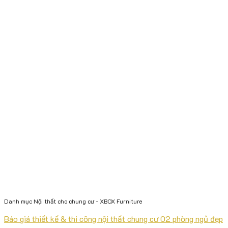
Danh mục Nội thất cho chung cư - XBOX Furniture
Báo giá thiết kế & thi công nội thất chung cư 02 phòng ngủ đẹp