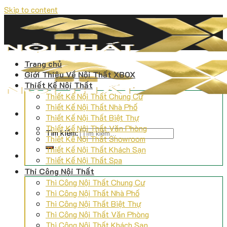
Skip to content
Trang chủ
Giới Thiệu Về Nội Thất XBOX
Thiết Kế Nội Thất
Thiết Kế Nội Thất Chung Cư
Thiết Kế Nội Thất Nhà Phố
Thiết Kế Nội Thất Biệt Thự
Thiết Kế Nội Thất Văn Phòng
Tìm kiếm:
Thiết Kế Nội Thất Showroom
Thiết Kế Nội Thất Khách Sạn
Thiết Kế Nội Thất Spa
Thi Công Nội Thất
Thi Công Nội Thất Chung Cư
Thi Công Nội Thất Nhà Phố
Thi Công Nội Thất Biệt Thự
Thi Công Nội Thất Văn Phòng
Thi Công Nội Thất Khách Sạn