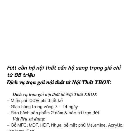
Full căn hộ nội thất căn hộ sang trọng giá chỉ
từ 85 triệu
𝑫𝒊̣𝒄𝒉 𝒗𝒖̣ 𝒕𝒓𝒐̣𝒏 𝒈𝒐́𝒊 𝒏𝒐̣̂𝒊 𝒕𝒉𝒂̂́𝒕 𝒕𝒖̛̀ 𝑵𝒐̣̂𝒊 𝑻𝒉𝒂̂́𝒕 𝑿𝑩𝑶𝑿:
𝑫𝒊̣𝒄𝒉 𝒗𝒖̣ 𝒕𝒓𝒐̣𝒏 𝒈𝒐́𝒊 𝒏𝒐̣̂𝒊 𝒕𝒉𝒂̂́𝒕 𝒕𝒖̛̀ 𝑵𝒐̣̂𝒊 𝑻𝒉𝒂̂́𝒕 𝑿𝑩𝑶𝑿
– Miễn phí 100% phí thiết kế
– Giao hàng trong vòng 7 – 14 ngày
– Bảo hành sản phẩm 2 năm & bảo trì trọn đời
𝑽𝒂̣̂𝒕 𝒍𝒊𝒆̣̂𝒖 𝒔𝒖̛̉ 𝒅𝒖̣𝒏𝒈:
– Gỗ MFC, MDF, HDF, Nhựa, bề mặt phủ Melamine, Acrylic,
Laminate, Sơn……