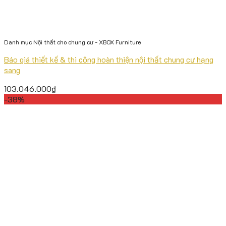
Danh mục Nội thất cho chung cư - XBOX Furniture
Báo giá thiết kế & thi công hoàn thiện nội thất chung cư hạng
sang
103.046.000
₫
-38%