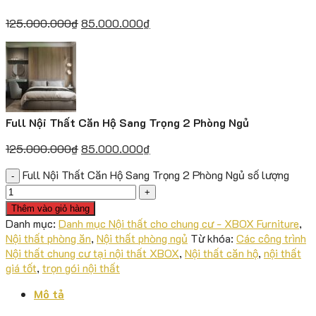
125.000.000
₫
85.000.000
₫
Full Nội Thất Căn Hộ Sang Trọng 2 Phòng Ngủ
125.000.000
₫
85.000.000
₫
Full Nội Thất Căn Hộ Sang Trọng 2 Phòng Ngủ số lượng
Thêm vào giỏ hàng
Danh mục:
Danh mục Nội thất cho chung cư - XBOX Furniture
,
Nội thất phòng ăn
,
Nội thất phòng ngủ
Từ khóa:
Các công trình
Nội thất chung cư tại nội thất XBOX
,
Nội thất căn hộ
,
nội thất
giá tốt
,
trọn gói nội thất
Mô tả