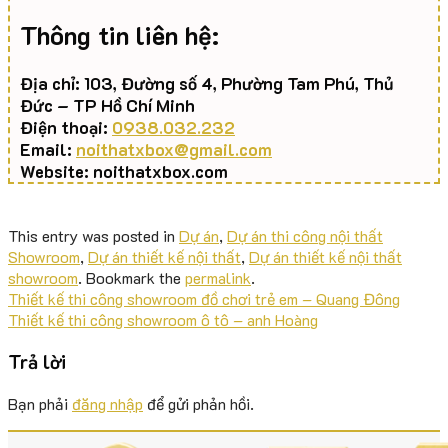
Thông tin liên hệ:
Địa chỉ: 103, Đường số 4, Phường Tam Phú, Thủ
Đức – TP Hồ Chí Minh
Điện thoại:
0938.032.232
Email:
noithatxbox@gmail.com
Website: noithatxbox.com
This entry was posted in
Dự án
,
Dự án thi công nội thất
Showroom
,
Dự án thiết kế nội thất
,
Dự án thiết kế nội thất
showroom
. Bookmark the
permalink
.
Thiết kế thi công showroom đồ chơi trẻ em – Quang Đông
Thiết kế thi công showroom ô tô – anh Hoàng
Trả lời
Bạn phải
đăng nhập
để gửi phản hồi.