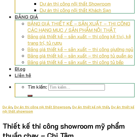
Dự án thi công nội thất Showroom
Dự án thi công nội thất Khách Sạn
BẢNG GIÁ
BẢNG GIÁ THIẾT KẾ – SẢN XUẤT – THI CÔNG
CÁC HẠNG MỤC / SẢN PHẨM NỘI THẤT
Bảng giá thiết kế – sản xuất – thi công kệ tivi, kệ
trang trí, tủ rượu
Bảng giá thiết kế – sản xuất – thi công giường ngủ
Bảng giá thiết kế – sản xuất – thi công tủ quần áo
Bảng giá thiết kế – sản xuất – thi công tủ bếp
Blog
Liên hệ
Tìm kiếm:
Dự án
,
Dự án thi công nội thất Showroom
,
Dự án thiết kế nội thất
,
Dự án thiết kế
nội thất showroom
Thiết kế thi công showroom mỹ phẩm
thuần chay – Chị Tâm