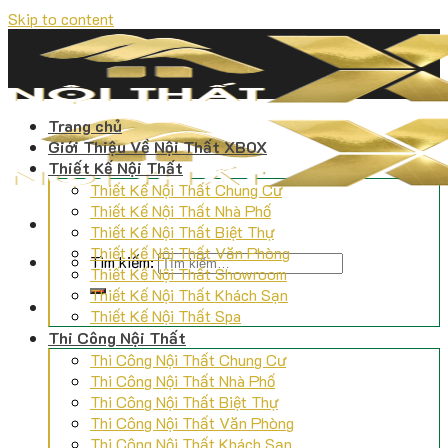
Skip to content
Trang chủ
Giới Thiệu Về Nội Thất XBOX
Thiết Kế Nội Thất
Thiết Kế Nội Thất Chung Cư
Thiết Kế Nội Thất Nhà Phố
Thiết Kế Nội Thất Biệt Thự
Thiết Kế Nội Thất Văn Phòng
Tìm kiếm:
Thiết Kế Nội Thất Showroom
Thiết Kế Nội Thất Khách Sạn
Thiết Kế Nội Thất Spa
Thi Công Nội Thất
Thi Công Nội Thất Chung Cư
Thi Công Nội Thất Nhà Phố
Thi Công Nội Thất Biệt Thự
Thi Công Nội Thất Văn Phòng
Thi Công Nội Thất Khách Sạn