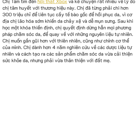
Chị Tâm tìm đến
Nội thất Xbox
và kể chuyện rất nhiều về lý do
chị tâm huyết với thương hiệu này. Chị đã từng phải chi hơn
300 triệu chỉ để liên tục cấy tế bào gốc để hồi phục da, vì cơ
địa chị lão hóa sớm khiến da chảy xệ và dễ mụn sưng. Sau khi
học một khóa thiền định, chị quyết định dừng hẳn mọi phương
pháp chăm sóc da, để quay về với những nguyên liệu tự nhiên.
Chị muốn gần gũi hơn với thiên nhiên, cũng như chính cơ thể
của mình. Chị dành hơn 4 năm nghiên cứu về các dược liệu tự
nhiên và cách tạo ra các sản phẩm chăm sóc da vừa cải thiện
sức khỏe da, nhưng phải vừa thân thiện với đất mẹ.