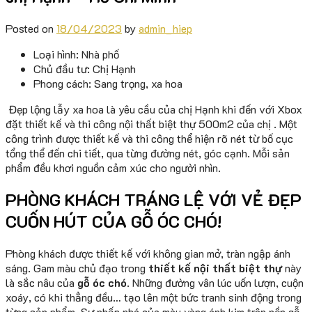
Posted on
18/04/2023
by
admin_hiep
Loại hình: Nhà phố
Chủ đầu tư: Chị Hạnh
Phong cách: Sang trọng, xa hoa
Đẹp lộng lẫy xa hoa là yêu cầu của chị Hạnh khi đến với Xbox
đặt thiết kế và thi công nội thất biệt thự 500m2 của chị . Một
công trình được thiết kế và thi công thể hiện rõ nét từ bố cục
tổng thể đến chi tiết, qua từng đường nét, góc cạnh. Mỗi sản
phẩm đều khơi nguồn cảm xúc cho người nhìn.
PHÒNG KHÁCH TRÁNG LỆ VỚI VẺ ĐẸP
CUỐN HÚT CỦA GỖ ÓC CHÓ!
Phòng khách được thiết kế với không gian mở, tràn ngập ánh
sáng. Gam màu chủ đạo trong
thiết kế nội thất biệt thự
này
là sắc nâu của
gỗ óc chó
. Những đường vân lúc uốn lượn, cuộn
xoáy, có khi thẳng đều… tạo lên một bức tranh sinh động trong
từng sản phẩm. Sự nhấn nhá của màu vàng ánh kim trên nền gỗ