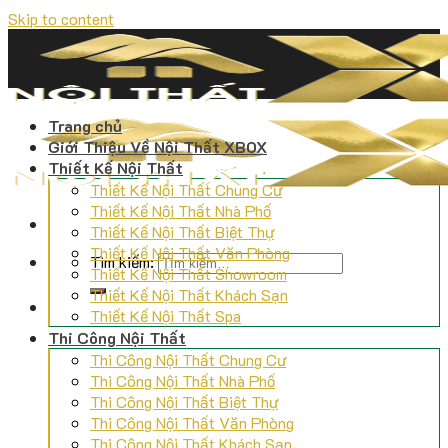
Skip to content
Trang chủ
Giới Thiệu Về Nội Thất XBOX
Thiết Kế Nội Thất
Thiết Kế Nội Thất Chung Cư
Thiết Kế Nội Thất Nhà Phố
Thiết Kế Nội Thất Biệt Thự
Thiết Kế Nội Thất Văn Phòng
Tìm kiếm:
Thiết Kế Nội Thất Showroom
Thiết Kế Nội Thất Khách Sạn
Thiết Kế Nội Thất Spa
Thi Công Nội Thất
Thi Công Nội Thất Chung Cư
Thi Công Nội Thất Nhà Phố
Thi Công Nội Thất Biệt Thự
Thi Công Nội Thất Văn Phòng
Thi Công Nội Thất Khách Sạn