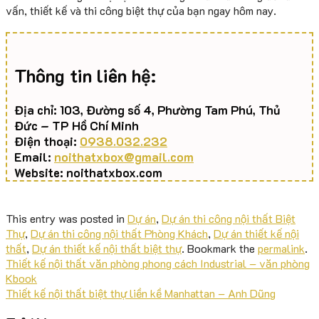
vấn, thiết kế và thi công biệt thự của bạn ngay hôm nay.
Thông tin liên hệ:
Địa chỉ: 103, Đường số 4, Phường Tam Phú, Thủ
Đức – TP Hồ Chí Minh
Điện thoại:
0938.032.232
Email:
noithatxbox@gmail.com
Website: noithatxbox.com
This entry was posted in
Dự án
,
Dự án thi công nội thất Biệt
Thự
,
Dự án thi công nội thất Phòng Khách
,
Dự án thiết kế nội
thất
,
Dự án thiết kế nội thất biệt thự
. Bookmark the
permalink
.
Thiết kế nội thất văn phòng phong cách Industrial – văn phòng
Kbook
Thiết kế nội thất biệt thự liền kề Manhattan – Anh Dũng