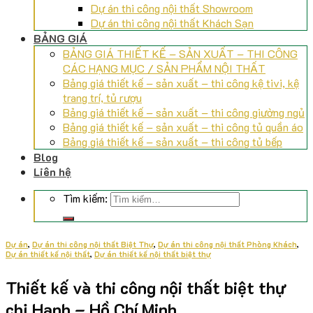
Dự án thi công nội thất Showroom
Dự án thi công nội thất Khách Sạn
BẢNG GIÁ
BẢNG GIÁ THIẾT KẾ – SẢN XUẤT – THI CÔNG
CÁC HẠNG MỤC / SẢN PHẨM NỘI THẤT
Bảng giá thiết kế – sản xuất – thi công kệ tivi, kệ
trang trí, tủ rượu
Bảng giá thiết kế – sản xuất – thi công giường ngủ
Bảng giá thiết kế – sản xuất – thi công tủ quần áo
Bảng giá thiết kế – sản xuất – thi công tủ bếp
Blog
Liên hệ
Tìm kiếm:
Dự án
,
Dự án thi công nội thất Biệt Thự
,
Dự án thi công nội thất Phòng Khách
,
Dự án thiết kế nội thất
,
Dự án thiết kế nội thất biệt thự
Thiết kế và thi công nội thất biệt thự
chị Hạnh – Hồ Chí Minh