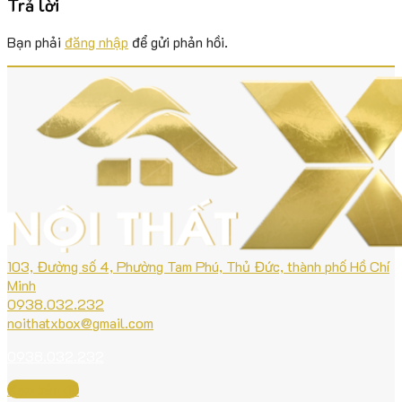
Trả lời
Bạn phải
đăng nhập
để gửi phản hồi.
103, Đường số 4, Phường Tam Phú, Thủ Đức, thành phố Hồ Chí
Minh
0938.032.232
noithatxbox@gmail.com
0938.032.232
Xem bản đồ