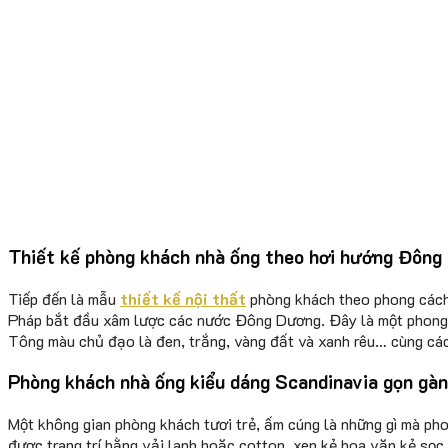
Thiết kế phòng khách nhà ống theo hơi hướng Đông
Tiếp đến là mẫu
thiết kế nội thất
phòng khách theo phong cách
Pháp bắt đầu xâm lược các nước Đông Dương. Đây là một phong
Tông màu chủ đạo là đen, trắng, vàng đất và xanh rêu… cùng cá
Phòng khách nhà ống kiểu dáng Scandinavia gọn gà
Một không gian phòng khách tươi trẻ, ấm cúng là những gì mà pho
được trang trí bằng vải lanh hoặc cotton, xen kẻ hoa văn kẻ sọc