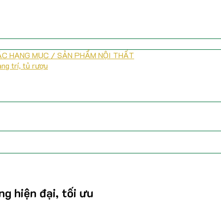
CÁC HẠNG MỤC / SẢN PHẨM NỘI THẤT
ng trí, tủ rượu
g hiện đại, tối ưu