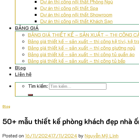
Dự án thi công nội thất Phòng Ngủ
Dự án thi công nội thất Spa
Dự án thi công nội thất Showroom
Dự án thi công nội thất Khách Sạn
BẢNG GIÁ
BẢNG GIÁ THIẾT KẾ – SẢN XUẤT – THI CÔNG 
Bảng giá thiết kế – sản xuất – thi công kệ tivi, kệ tra
Bảng giá thiết kế – sản xuất – thi công giường ngủ
Bảng giá thiết kế – sản xuất – thi công tủ quần áo
Bảng giá thiết kế – sản xuất – thi công tủ bếp
Blog
Liên hệ
Tìm kiếm:
Blog
50+ mẫu thiết kế phòng khách đẹp nhà ốn
Posted on
16/11/2024
17/11/2024
by
Nguyễn Mỹ Linh