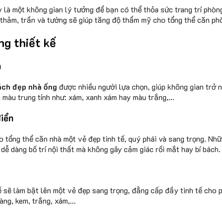
y là một không gian lý tưởng để bạn có thể thỏa sức trang trí phò
 thảm, trần và tường sẽ giúp tăng độ thẩm mỹ cho tổng thể căn ph
ng thiết kế
n
ch đẹp nhà ống
được nhiều người lựa chọn, giúp không gian trở 
g màu trung tính như: xám, xanh xám hay màu trắng,…
điển
o tổng thể căn nhà một vẻ đẹp tinh tế, quý phái và sang trọng. Nh
 dễ dàng bố trí nội thất mà không gây cảm giác rối mắt hay bí bách.
 sẽ làm bật lên một vẻ đẹp sang trọng, đẳng cấp đầy tinh tế cho p
àng, kem, trắng, xám,…