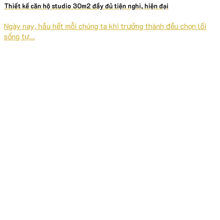
Thiết kế căn hộ studio 30m2 đầy đủ tiện nghi, hiện đại
Ngày nay, hầu hết mỗi chúng ta khi trưởng thành đều chọn lối
sống tự...