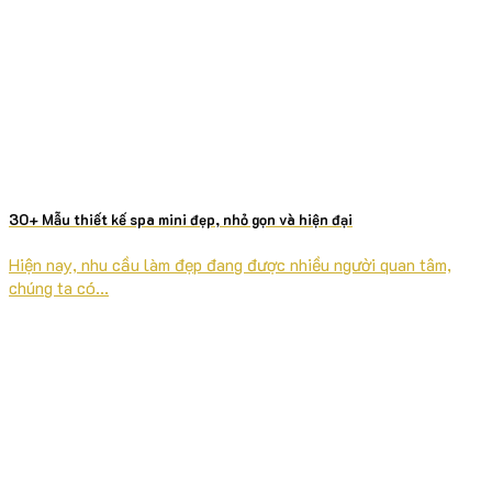
30+ Mẫu thiết kế spa mini đẹp, nhỏ gọn và hiện đại
Hiện nay, nhu cầu làm đẹp đang được nhiều người quan tâm,
chúng ta có...