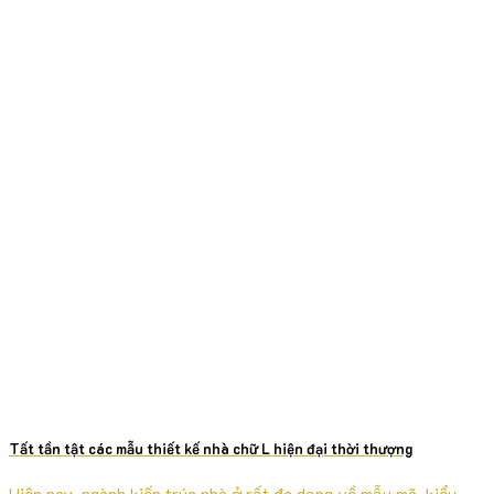
Tất tần tật các mẫu thiết kế nhà chữ L hiện đại thời thượng
Hiện nay, ngành kiến trúc nhà ở rất đa dạng về mẫu mã, kiểu