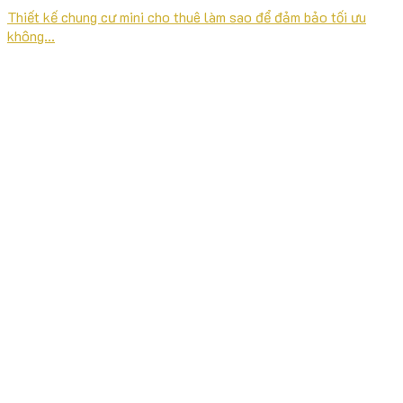
Thiết kế chung cư mini cho thuê làm sao để đảm bảo tối ưu
không...