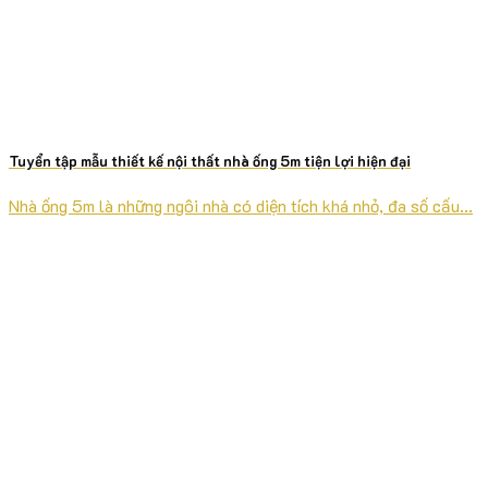
Tuyển tập mẫu thiết kế nội thất nhà ống 5m tiện lợi hiện đại
Nhà ống 5m là những ngôi nhà có diện tích khá nhỏ, đa số cấu...