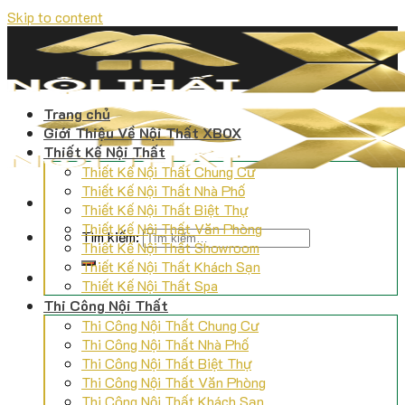
Skip to content
Trang chủ
Giới Thiệu Về Nội Thất XBOX
Thiết Kế Nội Thất
Thiết Kế Nội Thất Chung Cư
Thiết Kế Nội Thất Nhà Phố
Thiết Kế Nội Thất Biệt Thự
Thiết Kế Nội Thất Văn Phòng
Tìm kiếm:
Thiết Kế Nội Thất Showroom
Thiết Kế Nội Thất Khách Sạn
Thiết Kế Nội Thất Spa
Thi Công Nội Thất
Thi Công Nội Thất Chung Cư
Thi Công Nội Thất Nhà Phố
Thi Công Nội Thất Biệt Thự
Thi Công Nội Thất Văn Phòng
Thi Công Nội Thất Khách Sạn