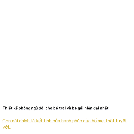
Thiết kế phòng ngủ đôi cho bé trai và bé gái hiện đại nhất
Con cái chính là kết tinh của hạnh phúc của bố mẹ, thật tuyệt
vời...