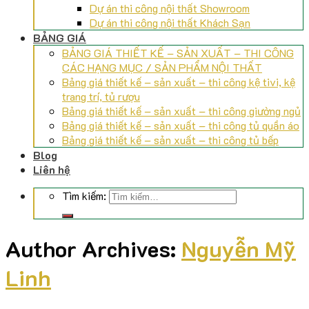
Dự án thi công nội thất Showroom
Dự án thi công nội thất Khách Sạn
BẢNG GIÁ
BẢNG GIÁ THIẾT KẾ – SẢN XUẤT – THI CÔNG
CÁC HẠNG MỤC / SẢN PHẨM NỘI THẤT
Bảng giá thiết kế – sản xuất – thi công kệ tivi, kệ
trang trí, tủ rượu
Bảng giá thiết kế – sản xuất – thi công giường ngủ
Bảng giá thiết kế – sản xuất – thi công tủ quần áo
Bảng giá thiết kế – sản xuất – thi công tủ bếp
Blog
Liên hệ
Tìm kiếm:
Author Archives:
Nguyễn Mỹ
Linh