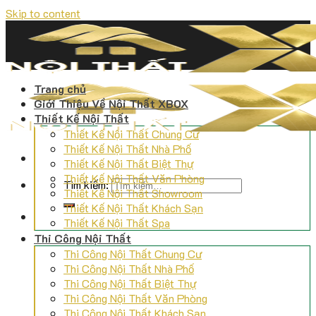
Skip to content
Trang chủ
Giới Thiệu Về Nội Thất XBOX
Thiết Kế Nội Thất
Thiết Kế Nội Thất Chung Cư
Thiết Kế Nội Thất Nhà Phố
Thiết Kế Nội Thất Biệt Thự
Thiết Kế Nội Thất Văn Phòng
Tìm kiếm:
Thiết Kế Nội Thất Showroom
Thiết Kế Nội Thất Khách Sạn
Thiết Kế Nội Thất Spa
Thi Công Nội Thất
Thi Công Nội Thất Chung Cư
Thi Công Nội Thất Nhà Phố
Thi Công Nội Thất Biệt Thự
Thi Công Nội Thất Văn Phòng
Thi Công Nội Thất Khách Sạn