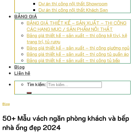
Dự án thi công nội thất Showroom
Dự án thi công nội thất Khách Sạn
BẢNG GIÁ
BẢNG GIÁ THIẾT KẾ – SẢN XUẤT – THI CÔNG
CÁC HẠNG MỤC / SẢN PHẨM NỘI THẤT
Bảng giá thiết kế – sản xuất – thi công kệ tivi, kệ
trang trí, tủ rượu
Bảng giá thiết kế – sản xuất – thi công giường ngủ
Bảng giá thiết kế – sản xuất – thi công tủ quần áo
Bảng giá thiết kế – sản xuất – thi công tủ bếp
Blog
Liên hệ
Tìm kiếm:
Blog
50+ Mẫu vách ngăn phòng khách và bếp
nhà ống đẹp 2024