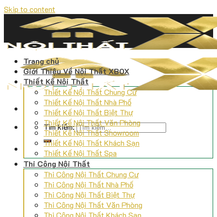
Skip to content
Trang chủ
Giới Thiệu Về Nội Thất XBOX
Thiết Kế Nội Thất
Thiết Kế Nội Thất Chung Cư
Thiết Kế Nội Thất Nhà Phố
Thiết Kế Nội Thất Biệt Thự
Thiết Kế Nội Thất Văn Phòng
Tìm kiếm:
Thiết Kế Nội Thất Showroom
Thiết Kế Nội Thất Khách Sạn
Thiết Kế Nội Thất Spa
Thi Công Nội Thất
Thi Công Nội Thất Chung Cư
Thi Công Nội Thất Nhà Phố
Thi Công Nội Thất Biệt Thự
Thi Công Nội Thất Văn Phòng
Thi Công Nội Thất Khách Sạn