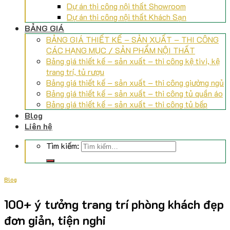
Dự án thi công nội thất Showroom
Dự án thi công nội thất Khách Sạn
BẢNG GIÁ
BẢNG GIÁ THIẾT KẾ – SẢN XUẤT – THI CÔNG
CÁC HẠNG MỤC / SẢN PHẨM NỘI THẤT
Bảng giá thiết kế – sản xuất – thi công kệ tivi, kệ
trang trí, tủ rượu
Bảng giá thiết kế – sản xuất – thi công giường ngủ
Bảng giá thiết kế – sản xuất – thi công tủ quần áo
Bảng giá thiết kế – sản xuất – thi công tủ bếp
Blog
Liên hệ
Tìm kiếm:
Blog
100+ ý tưởng trang trí phòng khách đẹp
đơn giản, tiện nghi