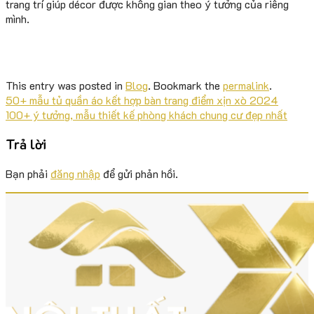
trang trí giúp décor được không gian theo ý tưởng của riêng
mình.
This entry was posted in
Blog
. Bookmark the
permalink
.
50+ mẫu tủ quần áo kết hợp bàn trang điểm xịn xò 2024
100+ ý tưởng, mẫu thiết kế phòng khách chung cư đẹp nhất
Trả lời
Bạn phải
đăng nhập
để gửi phản hồi.